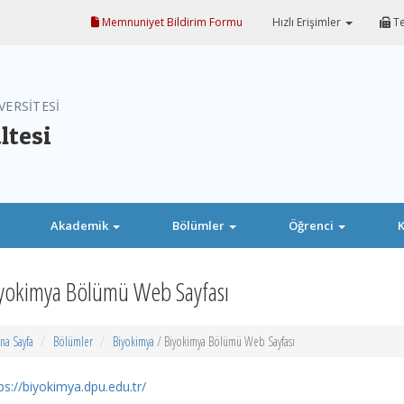
Memnuniyet Bildirim Formu
Hızlı Erişimler
Te
VERSİTESİ
ltesi
Akademik
Bölümler
Öğrenci
K
yokimya Bölümü Web Sayfası
na Sayfa
Bölümler
Biyokimya
/ Biyokimya Bölümü Web Sayfası
ps://biyokimya.dpu.edu.tr/