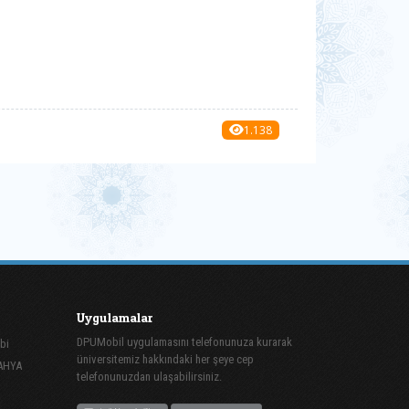
1.138
Uygulamalar
DPUMobil uygulamasını telefonunuza kurarak
bi
üniversitemiz hakkındaki her şeye cep
TAHYA
telefonunuzdan ulaşabilirsiniz.