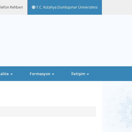
lefon Rehberi
T.C. Kütahya Dumlupınar Üniversitesi
alite
Formasyon
İletişim