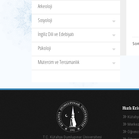
Arkeoloji
Sosyoloji
İngiliz Dili ve Edebiyatı
Son
Psikoloji
Mütercim ve Tercümanlık
Hızlı Er
Kütahya
Merkez
Öğrenci
T.C. Kütahya Dumlupınar Üniversitesi