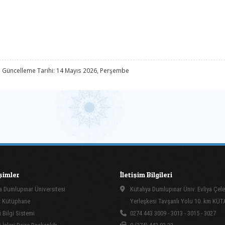
 Güncelleme Tarihi: 14 Mayıs 2026, Perşembe
işimler
İletişim Bilgileri
 Dumlupınar Üniversitesi
Kütahya Dumlupınar Üniv. Evliya Çele
 Kütüphane
Yerleşkesi Tavşanlı Yolu 10. km KÜ
 Bilgi Sistemi
0274 443 3009 - 3013 - 3015 - 3027