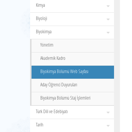
Kimya
Biyoloji
Biyokimya
Yönetim
Akademik Kadro
Biyokimya Bölümü Web Sayfası
Aday Öğrenci Duyuruları
Biyokimya Bölümü Staj İşlemleri
Türk Dili ve Edebiyatı
Tarih