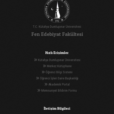
T.C. Kütahya Dumlupınar Üniversitesi
Fen Edebiyat Fakültesi
Hızlı Erişimler
Kütahya Dumlupınar Üniversitesi
Merkez Kütüphane
Öğrenci Bilgi Sistemi
Öğrenci İşleri Daire Başkanlığı
Akademik Portal
Memnuniyet Bildirim Formu
İletişim Bilgileri