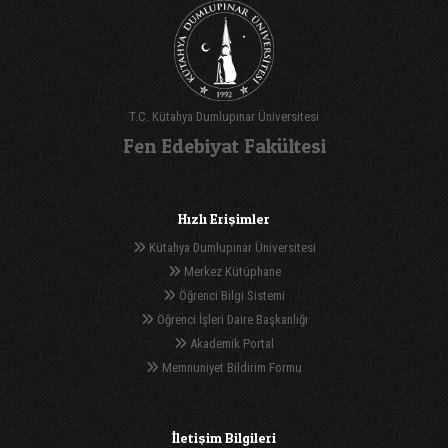
T.C. Kütahya Dumlupınar Üniversitesi
Fen Edebiyat Fakültesi
Hızlı Erişimler
Kütahya Dumlupınar Üniversitesi
Merkez Kütüphane
Öğrenci Bilgi Sistemi
Öğrenci İşleri Daire Başkanlığı
Akademik Portal
Memnuniyet Bildirim Formu
İletişim Bilgileri