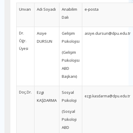
Unvan
Adı Soyadı
Anabilim
e-posta
Dalı
Dr.
Asiye
Gelişim
asiye.dursun@dpu.edu.tr
Öğr.
DURSUN
Psikolojisi
Üyesi
(Gelişim
Psikolojisi
ABD
Başkanı)
Doç.Dr.
Ezgi
Sosyal
ezgi.kasdarma@dpu.edu.tr
KAŞDARMA
Psikoloji
(Sosyal
Psikoloji
ABD