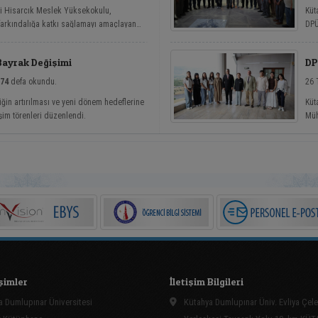
si Hisarcık Meslek Yüksekokulu,
Küt
 farkındalığa katkı sağlamayı amaçlayan
DPÜ
etler etkinlik serisi kapsamında dört
köy
Bayrak Değişimi
DP
74
defa okundu.
26 
iğin artırılması ve yeni dönem hedeflerine
Küt
şim törenleri düzenlendi.
Müh
kap
işimler
İletişim Bilgileri
 Dumlupınar Üniversitesi
Kütahya Dumlupınar Üniv. Evliya Çele