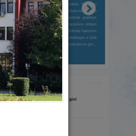
ektörle olan iş birliklerini artırmak amacıyla düzenlenen “Dış Paydaş
lantısı”na ev sahipliği yaptı. Fakülte yönetimi ve çeşitli kamu kurumları ile
zel sektör temsilcilerinin katılımıyla 10.06.2026 tarihinde gerçekleşen
oplantıda, eğitim-öğretim faaliyetlerinin kalitesi ve mezunların istihdam
eri ele alındı. Kalite ve Akreditasyon Süreçleri Mercek Altında Toplantının
na gündem maddesini, Fakülte genelinde yürütülen akreditasyon ve kalite
eliştirme çalışmaları oluşturdu. Fakültenin eğitim standartlarının güncel
htiyaçlara göre optimize edilmesi ve akademik süreçlerin uluslararası
riterlerle uyumlu hale getirilmesi üzerine kapsamlı değerlendirmeler yapıldı.
aydaşlar, sektördeki güncel beklentileri paylaşarak, ders içeriklerinin iş
ünyasının talepleriyle daha entegre bir hale getirilmesi konusunda
rilerini sundular. "Sürdürülebilir İş Birlikleri Temel Hedefimiz"
oplantıda konuşan Fen Edebiyat Fakültesi Dekanı Prof. Dr. Bülent ZEYBEK,
niversite-sanayi ve üniversite-toplum iş birliğinin önemine vurgu yaparak
arı ifade etti: "Dış paydaşlarımızdan aldığımız geri bildirimler,
Kişisel Mono Baskı ve Tipografi Sergisi
akültemizin stratejik planını şekillendirmede bizler için yol gösterici oluyor.
mba -
67
defa okundu.
ğitim kalitemizi artırmak ve öğrencilerimizi geleceğin dünyasına daha
onanımlı hazırlamak adına bu tür buluşmaları çok önemsiyoruz. Bugün
urada attığımız adımlar, hem mevcut projelerimizi güçlendirecek hem de
 Eğitici Sohbetler
elecekte hayata geçireceğimiz yeni iş birliklerinin zeminini oluşturacaktır."
-
100
defa okundu.