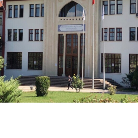
s
Top
ö
t
süreçl
a
g
i
k
P
d
öne
Etkinlikler
T
ü
şunl
Ağustos
Harflerin Evreni: 
f
12
12 Ağustos 2026, Çarşa
E
d
b
Ağustos
ğerlendirme Sonuçları
Hayat Üniversitesi
g
14 Ağustos 2026, Cuma 