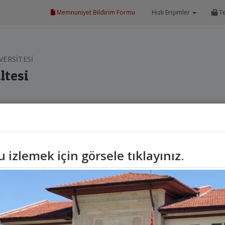
Memnuniyet Bildirim Formu
Hızlı Erişimler
Te
VERSİTESİ
ltesi
Akademik
Bölümler
Öğrenci
K
izlemek için görsele tıklayınız.