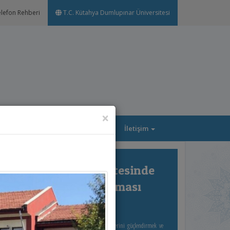
lefon Rehberi
T.C. Kütahya Dumlupınar Üniversitesi
×
alite
Formasyon
İletişim
Next
Fen Edebiyat Fakültesinde
Dış Paydaş Buluşması
Gerçekleşti
Fen-Edebiyat Fakültesi, akademik kalite süreçlerini güçlendirmek ve