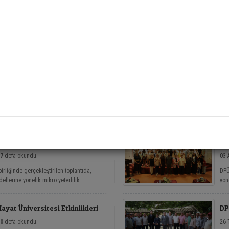
14
Gel
o
y
Ağustos
s)
Hayat Üniversitesi
F
28
28 Ağustos 2026, Cuma 
t
ort
b
(current)
«
1
»
tesi Arasında Mikro Yeterlilik
DP
7
defa okundu.
03 
irliğinde gerçekleştirilen toplantıda,
DPÜ
ellerine yönelik mikro yeterlilik
yön
nit
Yaz
yat Üniversitesi Etkinlikleri
DP
0
defa okundu.
26 