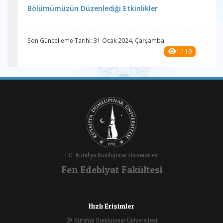
Bölümümüzün Düzenlediği Etkinlikler
Son Güncelleme Tarihi: 31 Ocak 2024, Çarşamba
1.119
T.C. Kütahya Dumlupınar Üniversitesi
Fen Edebiyat Fakültesi
Hızlı Erişimler
Kütahya Dumlupınar Üniversitesi