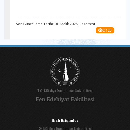
Son Güncelleme Tarihi: 01 Aralık 2025, Pazartesi
2.125
T.C. Kütahya Dumlupınar Üniversitesi
Fen Edebiyat Fakültesi
Hızlı Erişimler
Kütahya Dumlupınar Üniversitesi