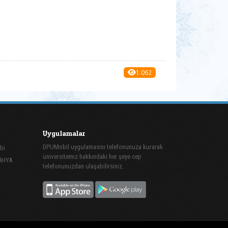
1.062
Uygulamalar
DPUMobil uygulamasını telefonunuza kurarak
bi
üniversitemiz hakkındaki her şeye cep
TAHYA
telefonunuzdan ulaşabilirsiniz.