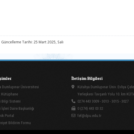
 Güncelleme Tarihi: 25 Mart 2025, Salı
işimler
İletişim Bilgileri
 Dumlupınar Üniversitesi
Kütahya Dumlupınar Üniv. Evliya Çele
 Kütüphane
Yerleşkesi Tavşanlı Yolu 10. km KÜ
 Bilgi Sistemi
0274 443 3009 - 3013 - 3015 - 3027
İşleri Daire Başkanlığı
0 (274) 443 03 32
ik Portal
fef@dpu.edu.tr
yet Bildirim Formu