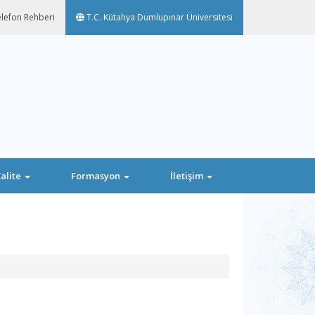
lefon Rehberi
T.C. Kütahya Dumlupınar Üniversitesi
alite
Formasyon
İletişim