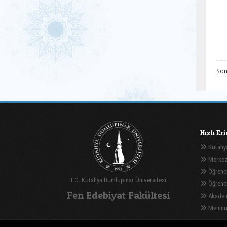
Son
Hızlı Er
Kütahya
Merkez
Öğrenci
T.C. Kütahya Dumlupınar Üniversitesi
Öğrenci 
Fen Edebiyat Fakültesi
Akadem
Memnuni