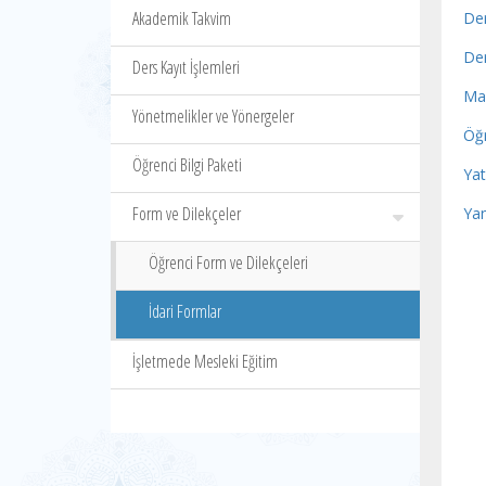
Akademik Takvim
Der
Der
Ders Kayıt İşlemleri
Ma
Yönetmelikler ve Yönergeler
Öğr
Öğrenci Bilgi Paketi
Ya
Form ve Dilekçeler
Ya
Öğrenci Form ve Dilekçeleri
İdari Formlar
İşletmede Mesleki Eğitim