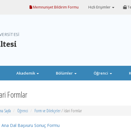
Memnuniyet Bildirim Formu
Hızlı Erişimler
Te
VERSİTESİ
ltesi
Akademik
Bölümler
Öğrenci
K
ari Formlar
na Sayfa
Öğrenci
Form ve Dilekçeler
/ İdari Formlar
ft Ana Dal Başvuru Sonuç Formu