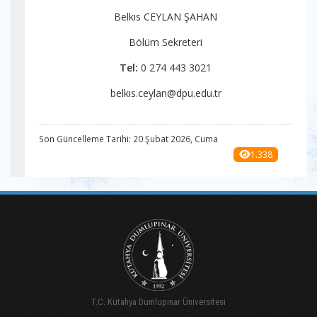
Belkıs CEYLAN ŞAHAN
Bölüm Sekreteri
Tel:
0 274 443
3021
belkıs.ceylan@dpu.edu.tr
Son Güncelleme Tarihi: 20 Şubat 2026, Cuma
1.338
T.C. Kütahya Dumlupınar Üniversitesi